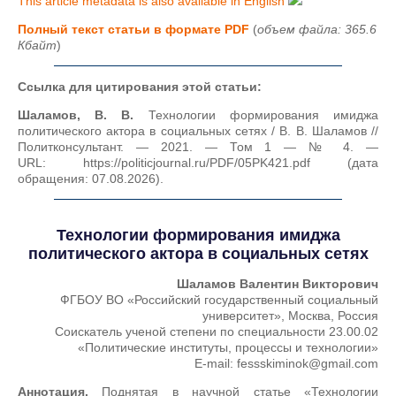
This article metadata is also available in English
Полный текст статьи в формате PDF
(
объем файла: 365.6
Кбайт
)
Ссылка для цитирования этой статьи:
Шаламов, В. В.
Технологии формирования имиджа
политического актора в социальных сетях / В. В. Шаламов //
Политконсультант. — 2021. — Том 1 — № 4. —
URL: https://politicjournal.ru/PDF/05PK421.pdf (дата
обращения: 07.08.2026).
Технологии формирования имиджа
политического актора в социальных сетях
Шаламов Валентин Викторович
ФГБОУ ВО «Российский государственный социальный
университет», Москва, Россия
Соискатель ученой степени по специальности 23.00.02
«Политические институты, процессы и технологии»
E-mail: fessskiminok@gmail.com
Аннотация.
Поднятая в научной статье «Технологии