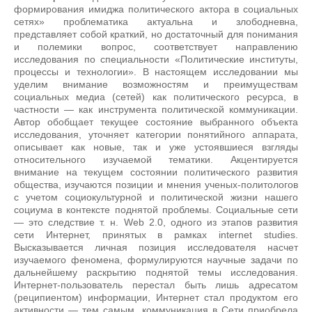
формирования имиджа политического актора в социальных
сетях» проблематика актуальна и злободневна,
представляет собой краткий, но достаточный для понимания
и полемики вопрос, соответствует направлению
исследования по специальности «Политические институты,
процессы и технологии». В настоящем исследовании мы
уделим внимание возможностям и преимуществам
социальных медиа (сетей) как политического ресурса, в
частности — как инструмента политической коммуникации.
Автор обобщает текущее состояние выбранного объекта
исследования, уточняет категории понятийного аппарата,
описывает как новые, так и уже устоявшиеся взгляды
относительного изучаемой тематики. Акцентируется
внимание на текущем состоянии политического развития
общества, изучаются позиции и мнения ученых-политологов
с учетом социокультурной и политической жизни нашего
социума в контексте поднятой проблемы. Социальные сети
— это следствие т. н. Web 2.0, одного из этапов развития
сети Интернет, принятых в рамках internet studies.
Высказывается личная позиция исследователя насчет
изучаемого феномена, формулируются научные задачи по
дальнейшему раскрытию поднятой темы исследования.
Интернет-пользователь перестал быть лишь адресатом
(реципиентом) информации, Интернет стал продуктом его
активности — тем самым, коммуникация в Сети приобрела