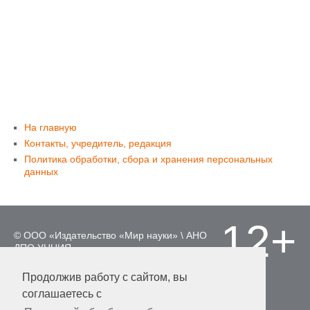
На главную
Контакты, учредитель, редакция
Политика обработки, сбора и хранения персональных
данных
12+
© ООО «Издательство «Мир науки» \ АНО
ДПО УНЦИЯ.
Материалы, размещенные на сайте,
охраняются Законом о защите авторских
Продолжив работу с сайтом, вы
прав. Публикация любых материалов
соглашаетесь с
этого сайта запрещена без