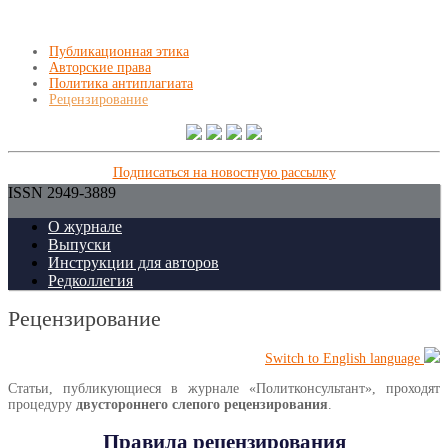
Публикационная этика
Авторские права
Политика антиплагиата
Рецензирование
Подписаться на новостную рассылку
ISSN 2949-3889
О журнале
Выпуски
Инструкции для авторов
Редколлегия
Рецензирование
Switch to English language
Статьи, публикующиеся в журнале «Политконсультант», проходят
процедуру
двустороннего слепого рецензирования
.
Правила рецензирования