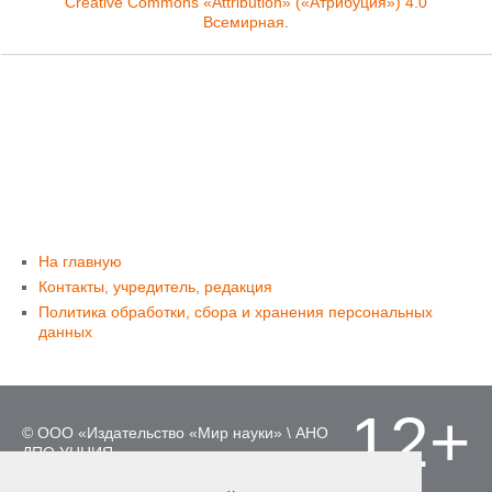
Creative Commons «Attribution» («Атрибуция») 4.0
Всемирная
.
На главную
Контакты, учредитель, редакция
Политика обработки, сбора и хранения персональных
данных
12+
© ООО «Издательство «Мир науки» \ АНО
ДПО УНЦИЯ.
Материалы, размещенные на сайте,