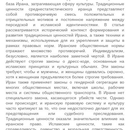
база Ирана, затрагивающая сферу культуры. Традиционные
ценности среднестатистического иранца представляют
собой противоречивую смесь положительных и
отрицательных мотивов и постоянное напряжение между
персидской и исламской идентичностями. В статье
рассматривается исторический контекст формирования и
развития традиционных ценностей Ирана, а также техники и
механизмы, используемые для их укрепления и защиты в
рамках правовых норм. Иранские общественные нормы
отражают множество противоречий. Индивидуализм,
безусловно, является наиболее заметной чертой. В Иране
действуют строгие законы о дресс-коде, основанные на
исламских принципах и культурных обычаях. Эти законы
требуют, чтобы и мужчины, и женщины одевались скромно,
хотя к женщинам предъявляются более строгие требования.
Иран также применяет законы о гендерной сегрегации во
многих общественных местах, включая школы, рабочие
места и системы общественного транспорта. В Иране нет
специального закона, касающегося убийств чести. Однако
они происходят, и иранскую правовую систему и культуру
часто критикуют за то, что они недостаточно делают для их
предотвращения или судебного преследования.
Традиционные ценности оказали значительное влияние на
иранское право. Исламские ценности, такие как
справедливость, равенство и моральная ответственность,