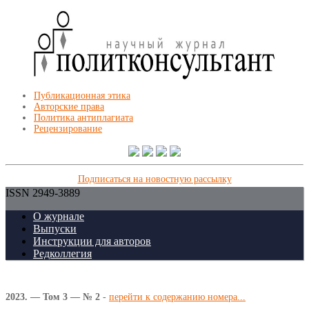
Публикационная этика
Авторские права
Политика антиплагиата
Рецензирование
Подписаться на новостную рассылку
ISSN 2949-3889
О журнале
Выпуски
Инструкции для авторов
Редколлегия
2023. — Том 3 — № 2
-
перейти к содержанию номера...