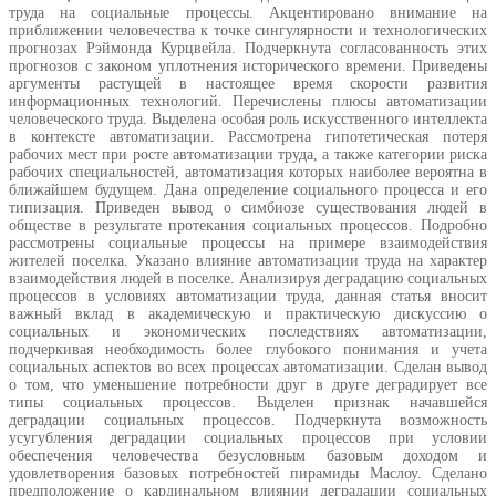
труда на социальные процессы. Акцентировано внимание на
приближении человечества к точке сингулярности и технологических
прогнозах Рэймонда Курцвейла. Подчеркнута согласованность этих
прогнозов с законом уплотнения исторического времени. Приведены
аргументы растущей в настоящее время скорости развития
информационных технологий. Перечислены плюсы автоматизации
человеческого труда. Выделена особая роль искусственного интеллекта
в контексте автоматизации. Рассмотрена гипотетическая потеря
рабочих мест при росте автоматизации труда, а также категории риска
рабочих специальностей, автоматизация которых наиболее вероятна в
ближайшем будущем. Дана определение социального процесса и его
типизация. Приведен вывод о симбиозе существования людей в
обществе в результате протекания социальных процессов. Подробно
рассмотрены социальные процессы на примере взаимодействия
жителей поселка. Указано влияние автоматизации труда на характер
взаимодействия людей в поселке. Анализируя деградацию социальных
процессов в условиях автоматизации труда, данная статья вносит
важный вклад в академическую и практическую дискуссию о
социальных и экономических последствиях автоматизации,
подчеркивая необходимость более глубокого понимания и учета
социальных аспектов во всех процессах автоматизации. Сделан вывод
о том, что уменьшение потребности друг в друге деградирует все
типы социальных процессов. Выделен признак начавшейся
деградации социальных процессов. Подчеркнута возможность
усугубления деградации социальных процессов при условии
обеспечения человечества безусловным базовым доходом и
удовлетворения базовых потребностей пирамиды Маслоу. Сделано
предположение о кардинальном влиянии деградации социальных