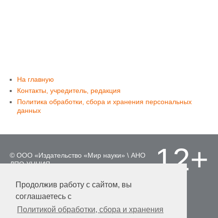
На главную
Контакты, учредитель, редакция
Политика обработки, сбора и хранения персональных
данных
12+
© ООО «Издательство «Мир науки» \ АНО
ДПО УНЦИЯ.
Материалы, размещенные на сайте,
охраняются Законом о защите авторских
Продолжив работу с сайтом, вы
прав. Публикация любых материалов
соглашаетесь с
этого сайта запрещена без
предварительного согласования с
Политикой обработки, сбора и хранения
издательством.