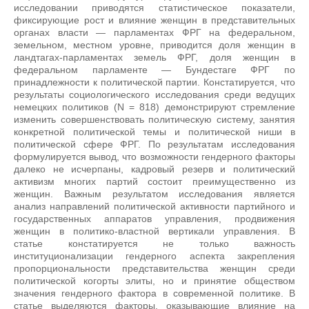
исследовании приводятся статистическое показатели,
фиксирующие рост и влияние женщин в представительных
органах власти — парламентах ФРГ на федеральном,
земельном, местном уровне, приводится доля женщин в
ландтагах-парламентах земель ФРГ, доля женщин в
федеральном парламенте — Бундестаге ФРГ по
принадлежности к политической партии. Констатируется, что
результаты социологического исследования среди ведущих
немецких политиков (N = 818) демонстрируют стремление
изменить совершенствовать политическую систему, занятия
конкретной политической темы и политической ниши в
политической сфере ФРГ. По результатам исследования
формулируется вывод, что возможности гендерного факторы
далеко не исчерпаны, кадровый резерв и политический
активизм многих партий состоит преимущественно из
женщин. Важным результатом исследования является
анализ направлений политической активности партийного и
государственных аппаратов управления, продвижения
женщин в политико-властной вертикали управления. В
статье констатируется не только важность
институционализации гендерного аспекта закрепления
пропорциональности представительства женщин среди
политической когорты элиты, но и принятие обществом
значения гендерного фактора в современной политике. В
статье выделяются факторы, оказывающие влияние на