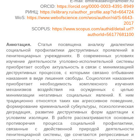
E-mail: dmitrikataev@rambler.ru
ORCID:
https://orcid.org/0000-0003-4391-8949
РИНЦ:
https://elibrary.ru/author_profile.asp?id=664724
WoS:
https://www.webofscience.com/wos/author/rid/S-6643-
2017
SCOPUS:
https://www.scopus.com/authid/detail.url?
authorId=56177681100
Аннотация.
Статья посвящена анализу диалектики
социальной профилактики деструктивных проявлений в
пенитенциарных учреждениях. В современных условиях
изучение деятельности уголовно-исполнительной системы
приобретает особую актуальность в связи с минимизацией
деструктивных процессов, с которыми связано отбывание
наказания в виде лишения свободы. Социология наказания
приобретает необходимость комплексного изучения
механизмов воздействия на осужденных с целью
минимизации негативных социальных явлений. К ним
традиционно относятся таких как агрессивное поведение,
формирование криминальной субкультуры, психологическая
деградация, развитие деструктивных форм адаптации к
условиям изоляции. В работе рассматриваются основные
противоречия процесса социальной профилактики,
связанные с двойственной природой деятельности
пенитенциарной системы, где сочетаются репрессивные и