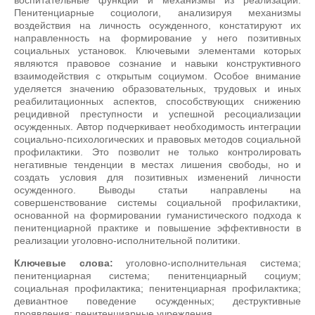
воспитательные функции и механизмы из реализации.
Пенитенциарные социологи, анализируя механизмы
воздействия на личность осужденного, констатируют их
направленность на формирование у него позитивных
социальных установок. Ключевыми элементами которых
являются правовое сознание и навыки конструктивного
взаимодействия с открытым социумом. Особое внимание
уделяется значению образовательных, трудовых и иных
реабилитационных аспектов, способствующих снижению
рецидивной преступности и успешной ресоциализации
осужденных. Автор подчеркивает необходимость интеграции
социально-психологических и правовых методов социальной
профилактики. Это позволит не только контролировать
негативные тенденции в местах лишения свободы, но и
создать условия для позитивных изменений личности
осужденного. Выводы статьи направлены на
совершенствование системы социальной профилактики,
основанной на формировании гуманистического подхода к
пенитенциарной практике и повышение эффективности в
реализации уголовно-исполнительной политики.
Ключевые слова:
уголовно-исполнительная система;
пенитенциарная система; пенитенциарный социум;
социальная профилактика; пенитенциарная профилактика;
девиантное поведение осужденных; деструктивные
проявления; пенитенциарные учреждения