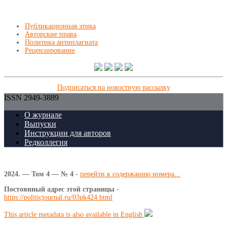
Публикационная этика
Авторские права
Политика антиплагиата
Рецензирование
Подписаться на новостную рассылку
ISSN 2949-3889
О журнале
Выпуски
Инструкции для авторов
Редколлегия
2024. — Том 4 — № 4
-
перейти к содержанию номера...
Постоянный адрес этой страницы
-
https://politicjournal.ru/03pk424.html
This article metadata is also available in English