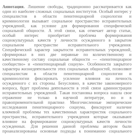
Аннотация.
Лишение свободы, традиционно рассматривается как
один из наиболее сложных социальных институтов. Особый интерес у
специалистов в области пенитенциарной социологии и
криминологии вызывает социальное пространство исправительных
учреждений, как условие для формирования специфической
социальной общности. А этой связи, как отмечает автор статьи,
особый интерес приобретает проблема формирования
социокультурных качеств у личности осужденного в закрытом
социальном пространстве исправительного учреждения.
Специфический характер закрытости исправительных учреждений,
сформировал в них две неравные по количественному и
качественному составу социальные общности — «пенитенциарное
сообщество» и «пенитенциарный социум». Особенности закрытого
характера жизнедеятельности этих социальных общностей, позволяют
специалистам в области пенитенциарной социологии и
криминологии фиксировать усиление влияния на личность
осужденного с их стороны. Безусловно, в качестве закономерного
вопроса, будет проблема деятельности в этой связи администрации
исправительных учреждений. Такая постановка вопроса нашла свое
отражение не только в научной литературе, но и в
правоприменительной практике. Многочисленные эмпирические
исследования пенитенциарного социума, фиксируют наличие
ключевой проблемы тех качественных характеристик социального
пространства, исправительного учреждения которые оказывают
влияние на формирование социокультурных качеств личности
осужденных. Для решения данной проблемы автором были
проанализированы основные подходы к пониманию социального