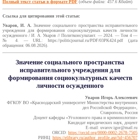
Полный текст статьи в формате PDF
(
объем файла: 457.6 Кбайт
)
Ссылка для цитирования этой статьи:
Уваров, И. А.
Значение социального пространства исправительного
учреждения для формирования социокультурных качеств личности
осужденного / И. А. Уваров // Политконсультант. — 2024. — Том 4 —
№ 4. — URL: https://politicjournal.ru/PDF/03PK424.pdf (дата
обращения: 06.08.2026).
Значение социального пространства
исправительного учреждения для
формирования социокультурных качеств
личности осужденного
Уваров Игорь Алексеевич
ФГКОУ ВО «Краснодарский университет Министерства внутренних
дел Российской Федерации»,
Ставрополь, Россия
Доцент кафедры «Уголовного права и криминологии»
Кандидат юридических наук, доцент
E-mail: uvarov.igor@mail.ru
ORCID:
https://orcid.org/0000-0002-2678-7505
РИНЦ:
https://elibrary.ru/author_profile.asp?id=456707