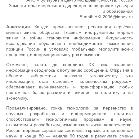
АНО «Культурный центр Молдовы», Москва, Россия
Заместитель генерального директора по вопросам культуры
и образования
E-mail: HKL2006@inbox.ru
Аннотация.
Каждая промышленная революция серьёзно
меняет жизнь общества. Главным инструментом мирной
жизни и войны становится информация. Актуальность
исследования обусловлена необходимостью осмысления
позиции России в условиях глобальных геополитических
процессов, информационных угроз и вызовов.
Отмечено, вплоть до середины ХХ века значение
информации сводилось к получению сообщений. Открытия в
области кибернетики показали человечеству, что
информация, став основным человеческим ресурсом,
обеспечивает выживаемость и трансформацию любых
систем как базис развития и влияния на политику и на
экономику.
Проанализировано, гонка технологий за первенство в
научных разработках и информационная политика
способствовали технологичным прорывам в науке,
открытиям и разработкам, изменившим жизнь человечества.
Россия, пережив серьезный системный кризис отечественной
науки в конце 80 — начале 90 годов в результате смены