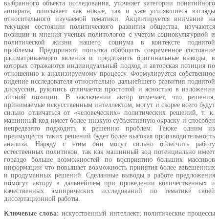
выбранного объекта исследования, уточняет категории понятийного
аппарата, описывает как новые, так и уже устоявшиеся взгляды
относительного изучаемой тематики. Акцентируется внимание на
текущем состоянии политического развития общества, изучаются
позиции и мнения ученых-политологов с учетом социокультурной и
политической жизни нашего социума в контексте поднятой
проблемы. Предпринята попытка обобщить современное состояние
рассматриваемого явления и предложить оригинальные выводы, в
которых отражаются индивидуальный подход и авторская позиция по
отношению к анализируемому процессу. Формулируется собственное
видение исследователя относительно дальнейшего развития поднятой
дискуссии, рукопись отличается простотой и ясностью в изложении
личной позиции. В заключении автор отмечает, что решения,
принимаемые искусственным интеллектом, могут и скорее всего будут
сильно отличаться от «человеческих» политических решений, т. к.
машинный код имеет более низкую субъективную окраску и способен
непредвзято подходить к решению проблем. Также одним из
преимуществ таких решений будет более высокая производительность
анализа. Наряду с этим они могут сильно облегчить работу
естественных политиков, так как машинный код потенциально имеет
гораздо больше возможностей по восприятию больших массивов
информации что повышает возможность принятия более взвешенных
и продуманных решений. Сделанные выводы в работе предложения
помогут автору в дальнейшем при проведении количественных и
качественных эмпирических исследований по тематике своей
диссертационной работы.
Ключевые слова:
искусственный интеллект; политические процессы