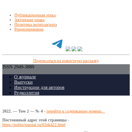
Публикационная этика
Авторские права
Политика антиплагиата
Рецензирование
Подписаться на новостную рассылку
ISSN 2949-3889
О журнале
Выпуски
Инструкции для авторов
Редколлегия
2022. — Том 2 — № 4
-
перейти к содержанию номера...
Постоянный адрес этой страницы
-
https://politicjournal.ru/02pk422.html