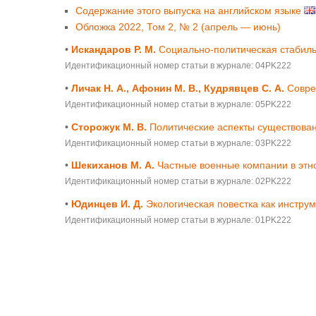
Содержание этого выпуска на английском языке
Обложка 2022, Том 2, № 2 (апрель — июнь)
•
Искандаров Р. М.
Социально-политическая стабильн
Идентификационный номер статьи в журнале: 04PK222
•
Личак Н. А., Афонин М. В., Кудрявцев С. А.
Совре
Идентификационный номер статьи в журнале: 05PK222
•
Сторожук М. В.
Политические аспекты существован
Идентификационный номер статьи в журнале: 03PK222
•
Шекиханов М. А.
Частные военные компании в этн
Идентификационный номер статьи в журнале: 02PK222
•
Юдинцев И. Д.
Экологическая повестка как инстру
Идентификационный номер статьи в журнале: 01PK222