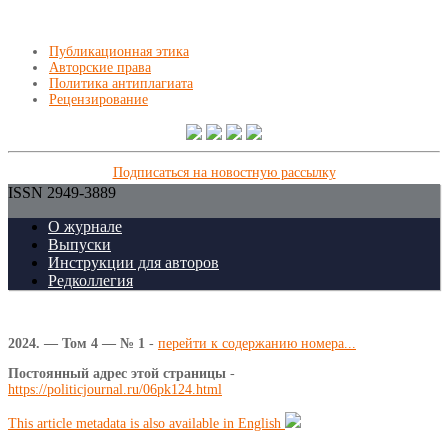
Публикационная этика
Авторские права
Политика антиплагиата
Рецензирование
Подписаться на новостную рассылку
ISSN 2949-3889
О журнале
Выпуски
Инструкции для авторов
Редколлегия
2024. — Том 4 — № 1
-
перейти к содержанию номера...
Постоянный адрес этой страницы
-
https://politicjournal.ru/06pk124.html
This article metadata is also available in English