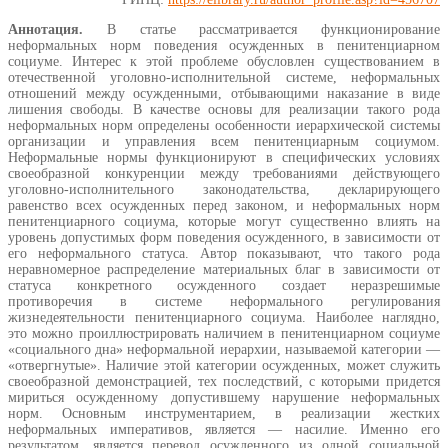
Аннотация.
В статье рассматривается функционирование
неформальных норм поведения осужденных в пенитенциарном
социуме. Интерес к этой проблеме обусловлен существованием в
отечественной уголовно-исполнительной системе, неформальных
отношений между осужденными, отбывающими наказание в виде
лишения свободы. В качестве основы для реализации такого рода
неформальных норм определены особенности иерархической системы
организации и управления всем пенитенциарным социумом.
Неформальные нормы функционируют в специфических условиях
своеобразной конкуренции между требованиями действующего
уголовно-исполнительного законодательства, декларирующего
равенство всех осужденных перед законом, и неформальных норм
пенитенциарного социума, которые могут существенно влиять на
уровень допустимых форм поведения осужденного, в зависимости от
его неформального статуса. Автор показывают, что такого рода
неравномерное распределение материальных благ в зависимости от
статуса конкретного осужденного создает неразрешимые
противоречия в системе неформального регулирования
жизнедеятельности пенитенциарного социума. Наиболее наглядно,
это можно проиллюстрировать наличием в пенитенциарном социуме
«социального дна» неформальной иерархии, называемой категории —
«отвергнутые». Наличие этой категории осужденных, может служить
своеобразной демонстрацией, тех последствий, с которыми придется
мириться осужденному допустившему нарушение неформальных
норм. Основным инструментарием, в реализации жестких
неформальных императивов, является — насилие. Именно его
результатом, является перевод осужденного из одной социальной