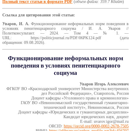
Полный текст статьи в формате PDF
(
объем файла: 359.7 Кбайт
)
Ссылка для цитирования этой статьи:
Уваров, И. А.
Функционирование неформальных норм поведения в
условиях пенитенциарного социума / И. А. Уваров //
Политконсультант. — 2024. — Том 4 — № 1. —
URL: https://politicjournal.ru/PDF/06PK124.pdf (дата
обращения: 09.08.2026).
Функционирование неформальных норм
поведения в условиях пенитенциарного
социума
Уваров Игорь Алексеевич
ФГКОУ ВО «Краснодарский университет Министерства внутренних
дел Российской Федерации», Ставрополь, Россия
Доцент кафедры «Уголовного права и криминологии»
ГАОУ ВО «Невинномысский государственный гуманитарно-
технический институт», Невинномысск, Россия
Доцент кафедры «Юридических и гуманитарных дисциплин»
Кандидат юридических наук, доцент
E-mail: uvarov.igor@mail.ru
ORCID:
https://orcid.org/0000-0002-2678-7505
РИНЦ:
https://elibrary.ru/author_profile.asp?id=456707