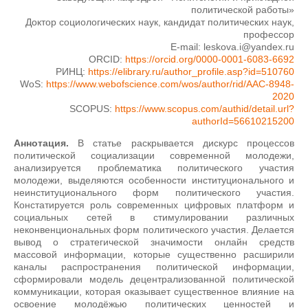
политической работы»
Доктор социологических наук, кандидат политических наук,
профессор
E-mail: leskova.i@yandex.ru
ORCID:
https://orcid.org/0000-0001-6083-6692
РИНЦ:
https://elibrary.ru/author_profile.asp?id=510760
WoS:
https://www.webofscience.com/wos/author/rid/AAC-8948-
2020
SCOPUS:
https://www.scopus.com/authid/detail.url?
authorId=56610215200
Аннотация.
В статье раскрывается дискурс процессов
политической социализации современной молодежи,
анализируется проблематика политического участия
молодежи, выделяются особенности институционального и
неинституционального форм политического участия.
Констатируется роль современных цифровых платформ и
социальных сетей в стимулировании различных
неконвенциональных форм политического участия. Делается
вывод о стратегической значимости онлайн средств
массовой информации, которые существенно расширили
каналы распространения политической информации,
сформировали модель децентрализованной политической
коммуникации, которая оказывает существенное влияние на
освоение молодёжью политических ценностей и