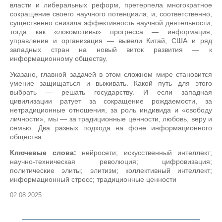
власти и либеральных реформ, претерпела многократное
сокращение своего научного потенциала, и, соответственно,
существенно снизила эффективность научной деятельности,
тогда как «локомотивы» прогресса — информация,
управление и организация — вывели Китай, США и ряд
западных стран на новый виток развития — к
информационному обществу.
Указано, главной задачей в этом сложном мире становится
умение защищаться и выживать. Какой путь для этого
выбрать — решать государству. И если западная
цивилизации ратует за сокращение рождаемости, за
нетрадиционные отношения, за роль индивида и «свободу
личности», мы — за традиционные ценности, любовь, веру и
семью. Два разных подхода на фоне информационного
общества.
Ключевые слова:
нейросети; искусственный интеллект;
научно-техническая революция; цифровизация;
политические элиты; элитизм; коллективный интеллект;
информационный стресс; традиционные ценности
02.08.2025