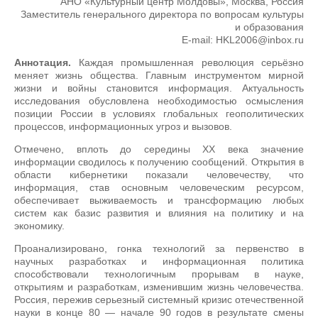
АНО «Культурный центр Молдовы», Москва, Россия
Заместитель генерального директора по вопросам культуры
и образования
E-mail: HKL2006@inbox.ru
Аннотация.
Каждая промышленная революция серьёзно
меняет жизнь общества. Главным инструментом мирной
жизни и войны становится информация. Актуальность
исследования обусловлена необходимостью осмысления
позиции России в условиях глобальных геополитических
процессов, информационных угроз и вызовов.
Отмечено, вплоть до середины ХХ века значение
информации сводилось к получению сообщений. Открытия в
области кибернетики показали человечеству, что
информация, став основным человеческим ресурсом,
обеспечивает выживаемость и трансформацию любых
систем как базис развития и влияния на политику и на
экономику.
Проанализировано, гонка технологий за первенство в
научных разработках и информационная политика
способствовали технологичным прорывам в науке,
открытиям и разработкам, изменившим жизнь человечества.
Россия, пережив серьезный системный кризис отечественной
науки в конце 80 — начале 90 годов в результате смены